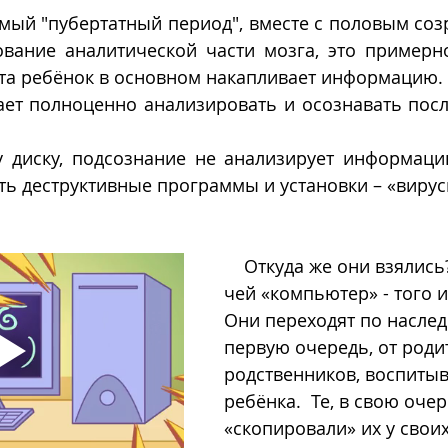
вание аналитической части мозга, это примерно 
та ребёнок в основном накапливает информацию. Т
ет полноценно анализировать и осознавать после
 диску, подсознание не анализирует информацию
ь деструктивные программы и установки – «вирус
    Откуда же они взялись? Всё просто: 
чей «компьютер» - того и
Они переходят по наследс
первую очередь, от роди
родственников, воспиты
ребёнка.  Те, в свою очер
«скопировали» их у своих