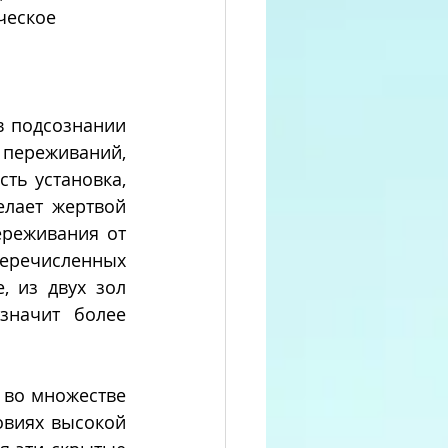
ческое 
в подсознании 
ереживаний, 
ть установка, 
лает жертвой 
реживания от 
еречисленных 
 из двух зол 
начит более 
овиях высокой 