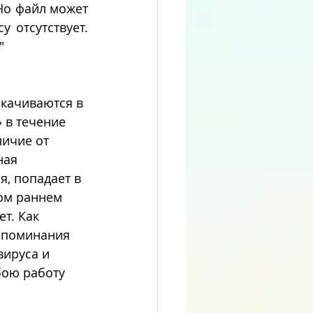
Но файл может 
отсутствует.  
"
качиваются в 
 в течение 
личие от 
ная 
, попадает в 
ом раннем 
ет. Как 
споминания 
ируса и 
бою работу 