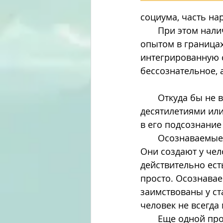
социума, часть на
       При этом наличие тех или иных установок не ограничивается субъективным 
опытом в границах
интегрированную 
бессознательное,
       Откуда бы не взялась установка, из общественного мнения, сформированного 
десятилетиями или
в его подсознание 
       Осознаваемые убеждения, формируются, как правило, в процессе воспитания. 
Они создают у чел
действительно есть
просто. Осознавае
заимствованы у ст
человек не всегда
       Еще одной проблемой является связь осознанных убеждений со страхами. 