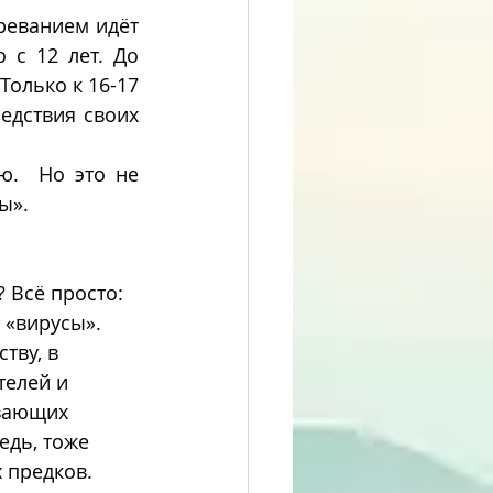
с 12 лет. До 
олько к 16-17 
дствия своих 
.  Но это не 
ы».
 «вирусы».  
тву, в 
телей и 
вающих 
едь, тоже 
 предков. 