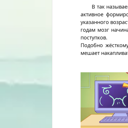
       В так называемый "пубертатный период", вместе с половым созреванием идёт 
активное формиро
указанного возрас
годам мозг начина
поступков.
Подобно жёсткому
мешает накапливат