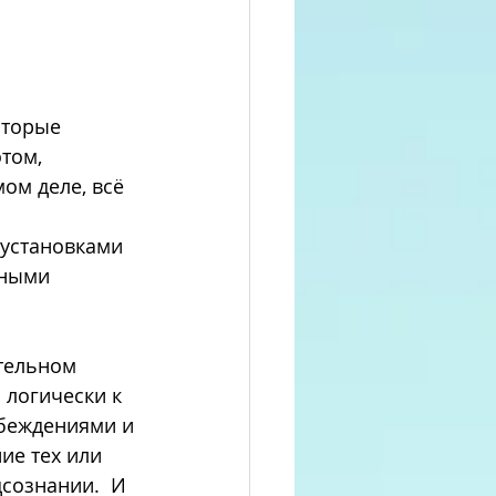
том, 
ом деле, всё 
 установками 
Иными 
 логически к 
убеждениями и 
ие тех или 
сознании.  И 