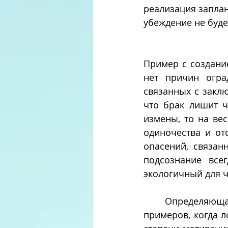
реализация запла
убеждение не буде
Пример с создание
нет причин огра
связанных с заклю
что брак лишит ч
измены, то на ве
одиночества и от
опасений, связанн
подсознание все
экологичный для ч
       Определяющая роль подсознания находит своё подтверждение во множестве 
примеров, когда л