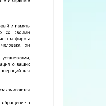
я эти скрытые 
овый и память 
о со своими 
чества фирмы 
человека, он 
тановками, 
ация о ваших 
операций для 
закачиваются 
 обращение в 