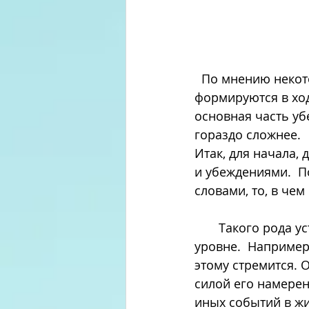
  По мнению некоторых авторов, установки - это набор убеждений, которые 
формируются в ход
основная часть уб
гораздо сложнее. 
Итак, для начала,
и убеждениями.  П
словами, то, в чем
       Такого рода установки формируют вектор наших целей, на сознательном 
уровне.  Например
этому стремится. 
силой его намерен
иных событий в жи