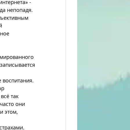
интернета» - 
да непопадя.
й 
ное 
 записывается 
ор 
всё так 
часто они 
 этом, 