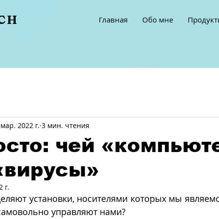
ICH
Главная
Обо мне
Продукт
 мар. 2022 г.
3 мин. чтения
осто: чей «компьюте
 «вирусы»
 г.
ляют установки, носителями которых мы являемся
 самовольно управляют нами?