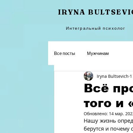
IRYNA BULTSEV
Интегральный психолог
Все посты
Мужчинам
Iryna Bultsevich
1
Всё пр
того и
Обновлено:
14 мар. 2022
Нашу жизнь опреде
берутся и почему